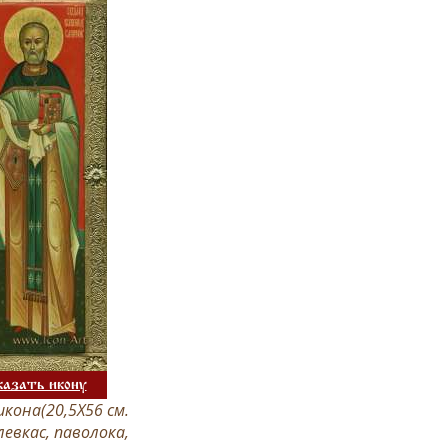
казать икону
кона(20,5Х56 см.
левкас, паволока,