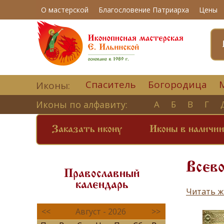
О мастерской
Благословение Патриарха
Цены
Спаситель
Богородица
Иконы:
Иконы по алфавиту:
А
Б
В
Г
Заказать икону
Иконы в наличи
Всев
Православный
календарь
Читать ж
<<
Август - 2026
>>