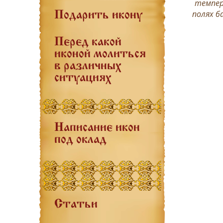
темпер
полях б
Подарить икону
Перед какой
иконой молиться
в различных
ситуациях
Написание икон
под оклад
Статьи