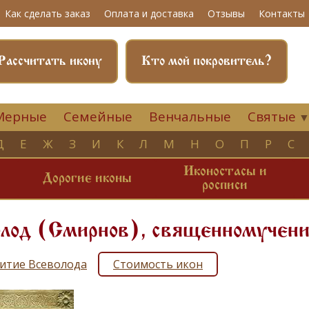
Как сделать заказ
Оплата и доставка
Отзывы
Контакты
Рассчитать икону
Кто мой покровитель?
Мерные
Семейные
Венчальные
Святые
Д
Е
Ж
З
И
К
Л
М
Н
О
П
Р
С
Иконостасы и
и
Дорогие иконы
росписи
олод (Смирнов), священномучени
итие Всеволода
Стоимость икон