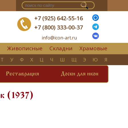
+7 (925) 642-55-16
+7 (800) 333-00-37
info@icon-art.ru
Живописные
Складни
Храмовые
▼
Т
У
Ф
Х
Ц
Ч
Ш
Щ
Э
Ю
Я
Реставрация
Доски для икон
к (1937)