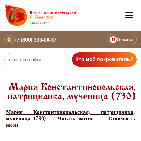
+7 (800) 333-00-37
Я
Отзывы
Кто мой покровитель?
Мария Константинопольская,
патрицианка, мученица (730)
Мария Константинопольская, патрицианка,
мученица (730) — Читать житие
Стоимость
икон