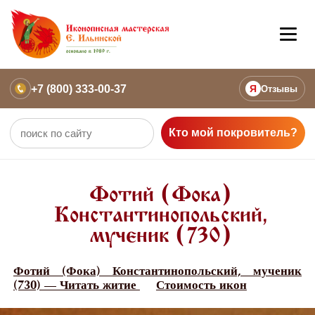
+7 (800) 333-00-37
Я
Отзывы
Кто мой покровитель?
Фотий (Фока)
Константинопольский,
мученик (730)
Фотий (Фока) Константинопольский, мученик
(730) — Читать житие
Стоимость икон