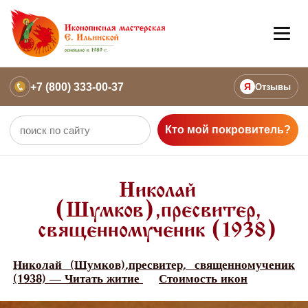
+7 (800) 333-00-37
Я
Отзывы
Кто мой покровитель?
Николай
(Шумков),пресвитер,
священномученик (1938)
Николай (Шумков),пресвитер, священномученик
(1938) — Читать житие
Стоимость икон