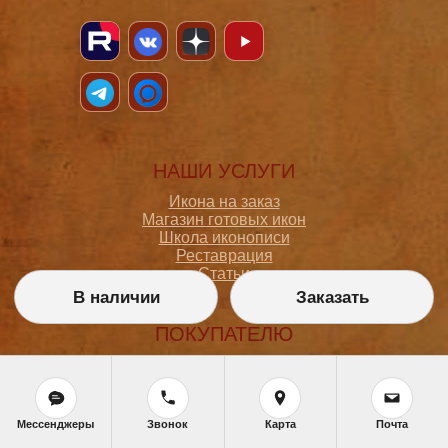
НАШИ УСЛУГИ
Икона на заказ
Магазин готовых икон
Школа иконописи
Реставрация
Статьи
В наличии
Заказать
ПОКУПАТЕЛЮ
О мастерской
Как сделать заказ
Доставка и оплата
Политика конфиденциальности
Мессенджеры
Звонок
Карта
Почта
Согласие на обработку персональных данных