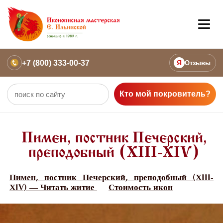
+7 (800) 333-00-37
Я
Отзывы
Кто мой покровитель?
Пимен, постник Печерский,
преподобный (ХIII-ХIV)
Пимен, постник Печерский, преподобный (ХIII-
ХIV) — Читать житие
Стоимость икон