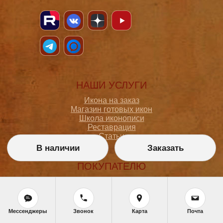
НАШИ УСЛУГИ
Икона на заказ
Магазин готовых икон
Школа иконописи
Реставрация
Статьи
В наличии
Заказать
ПОКУПАТЕЛЮ
О мастерской
Как сделать заказ
Доставка и оплата
Политика конфиденциальности
Мессенджеры
Звонок
Карта
Почта
Согласие на обработку персональных данных