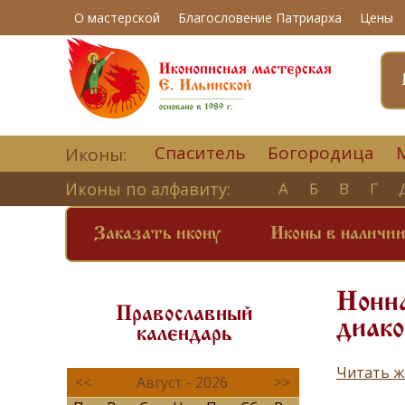
О мастерской
Благословение Патриарха
Цены
Спаситель
Богородица
Иконы:
Иконы по алфавиту:
А
Б
В
Г
Заказать икону
Иконы в наличи
Нонна
Православный
диако
календарь
Читать ж
<<
Август - 2026
>>