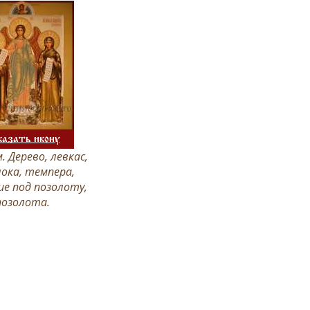
казать икону
. Дерево, левкас,
ока, темпера,
е под позолоту,
позолота.