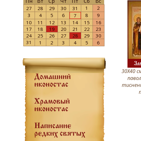
Пн
Вт
Ср
Чт
Пт
Сб
Вс
1
2
27
28
29
30
31
3
4
5
6
8
9
7
10
11
12
13
14
15
16
17
18
19
20
21
22
23
24
25
26
27
28
29
30
31
1
2
3
4
5
6
За
30Х40 см
Домашний
павол
иконостас
тиснени
Храмовый
иконостас
Написание
редких святых