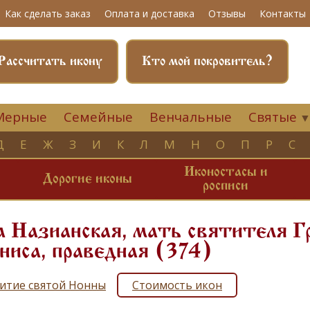
Как сделать заказ
Оплата и доставка
Отзывы
Контакты
Рассчитать икону
Кто мой покровитель?
Мерные
Семейные
Венчальные
Святые
Д
Е
Ж
З
И
К
Л
М
Н
О
П
Р
С
Иконостасы и
и
Дорогие иконы
росписи
 Назианская, мать святителя Гр
ниса, праведная (374)
итие святой Нонны
Стоимость икон