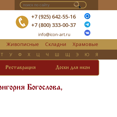
+7 (925) 642-55-16
+7 (800) 333-00-37
info@icon-art.ru
Живописные
Складни
Храмовые
▼
Т
У
Ф
Х
Ц
Ч
Ш
Щ
Э
Ю
Я
Реставрация
Доски для икон
игория Богослова,