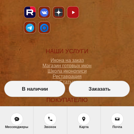
НАШИ УСЛУГИ
Икона на заказ
Магазин готовых икон
Школа иконописи
Реставрация
Статьи
В наличии
Заказать
ПОКУПАТЕЛЮ
О мастерской
Как сделать заказ
Доставка и оплата
Политика конфиденциальности
Мессенджеры
Звонок
Карта
Почта
Согласие на обработку персональных данных