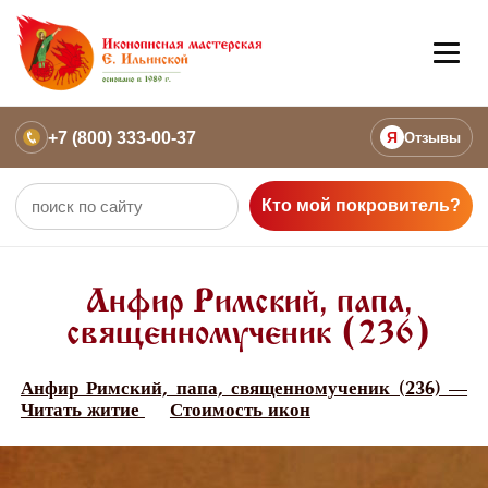
+7 (800) 333-00-37
Я
Отзывы
Кто мой покровитель?
Анфир Римский, папа,
священномученик (236)
Анфир Римский, папа, священномученик (236) —
Читать житие
Стоимость икон