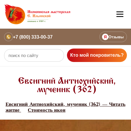
+7 (800) 333-00-37
Я
Отзывы
Кто мой покровитель?
Евсигний Антиохийский,
мученик (362)
Евсигний Антиохийский, мученик (362) — Читать
житие
Стоимость икон