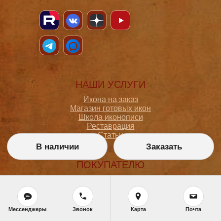
НАШИ УСЛУГИ
Икона на заказ
Магазин готовых икон
Школа иконописи
Реставрация
Статьи
В наличии
Заказать
ПОКУПАТЕЛЮ
О мастерской
Как сделать заказ
Доставка и оплата
Политика конфиденциальности
Мессенджеры
Звонок
Карта
Почта
Согласие на обработку персональных данных