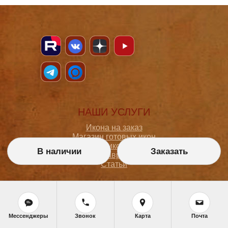
НАШИ УСЛУГИ
Икона на заказ
Магазин готовых икон
Школа иконописи
В наличии
Заказать
Реставрация
Статьи
ПОКУПАТЕЛЮ
О мастерской
Мессенджеры
Звонок
Карта
Почта
Как сделать заказ