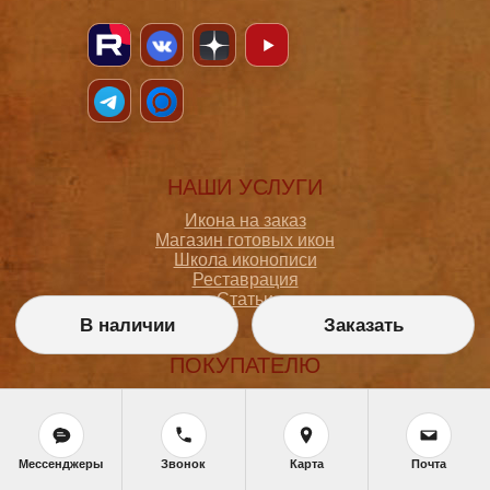
НАШИ УСЛУГИ
Икона на заказ
Магазин готовых икон
Школа иконописи
Реставрация
Статьи
В наличии
Заказать
ПОКУПАТЕЛЮ
О мастерской
Как сделать заказ
Доставка и оплата
Политика конфиденциальности
Мессенджеры
Звонок
Карта
Почта
Согласие на обработку персональных данных