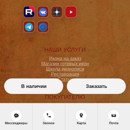
НАШИ УСЛУГИ
Икона на заказ
Магазин готовых икон
Школа иконописи
Реставрация
Статьи
В наличии
Заказать
ПОКУПАТЕЛЮ
О мастерской
Как сделать заказ
Доставка и оплата
Политика конфиденциальности
Мессенджеры
Звонок
Карта
Почта
Согласие на обработку персональных данных