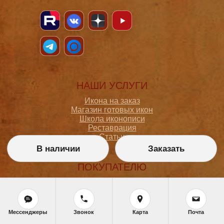
НАШИ УСЛУГИ
Икона на заказ
Магазин готовых икон
Школа иконописи
Реставрация
Статьи
В наличии
Заказать
ПОКУПАТЕЛЮ
О мастерской
Как сделать заказ
Доставка и оплата
Политика конфиденциальности
Мессенджеры
Звонок
Карта
Почта
Согласие на обработку персональных данных