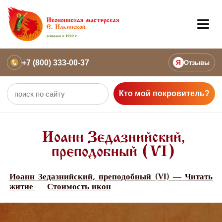
+7 (800) 333-00-37
Я
Отзывы
Кто мой покровитель?
Иоанн Зедазнийский,
преподобный (VI)
Иоанн Зедазнийский, преподобный (VI) — Читать
житие
Стоимость икон