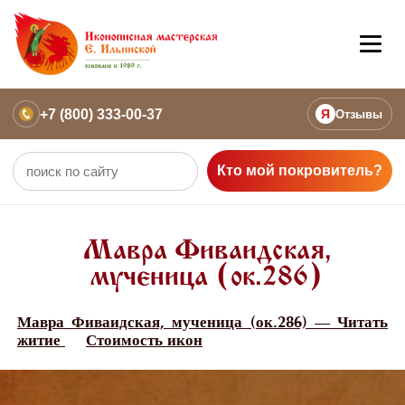
+7 (800) 333-00-37
Я
Отзывы
Кто мой покровитель?
Мавра Фиваидская,
мученица (ок.286)
Мавра Фиваидская, мученица (ок.286) — Читать
житие
Стоимость икон