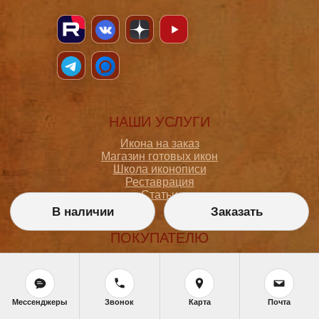
НАШИ УСЛУГИ
Икона на заказ
Магазин готовых икон
Школа иконописи
Реставрация
Статьи
В наличии
Заказать
ПОКУПАТЕЛЮ
О мастерской
Как сделать заказ
Доставка и оплата
Политика конфиденциальности
Мессенджеры
Звонок
Карта
Почта
Согласие на обработку персональных данных