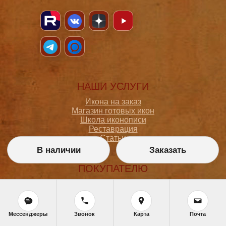
НАШИ УСЛУГИ
Икона на заказ
Магазин готовых икон
Школа иконописи
Реставрация
Статьи
В наличии
Заказать
ПОКУПАТЕЛЮ
О мастерской
Как сделать заказ
Доставка и оплата
Политика конфиденциальности
Мессенджеры
Звонок
Карта
Почта
Согласие на обработку персональных данных