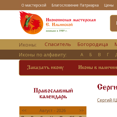
О мастерской
Благословение Патриарха
Цены
Спаситель
Богородица
Иконы:
Иконы по алфавиту:
А
Б
В
Г
Заказать икону
Иконы в наличи
Серг
Православный
календарь
Сергий (
<<
Август - 2026
>>