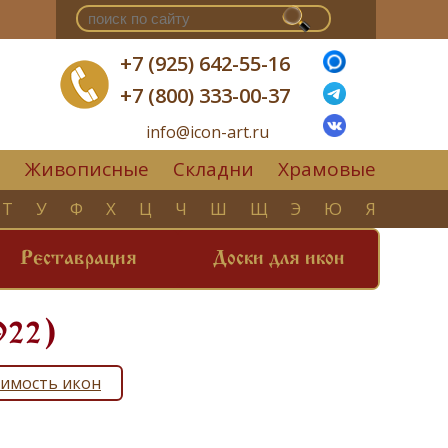
+7 (925) 642-55-16
+7 (800) 333-00-37
info@icon-art.ru
Живописные
Складни
Храмовые
▼
Т
У
Ф
Х
Ц
Ч
Ш
Щ
Э
Ю
Я
Реставрация
Доски для икон
922)
имость икон