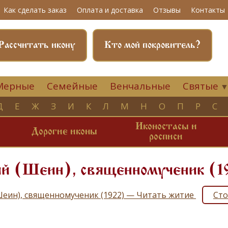
Как сделать заказ
Оплата и доставка
Отзывы
Контакты
Рассчитать икону
Кто мой покровитель?
Мерные
Семейные
Венчальные
Святые
Д
Е
Ж
З
И
К
Л
М
Н
О
П
Р
С
Иконостасы и
и
Дорогие иконы
росписи
ий (Шеин), священномученик (1
Шеин), священномученик (1922) — Читать житие
Сто