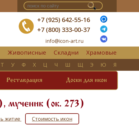
+7 (925) 642-55-16
+7 (800) 333-00-37
info@icon-art.ru
Живописные
Складни
Храмовые
▼
Т
У
Ф
Х
Ц
Ч
Ш
Щ
Э
Ю
Я
Реставрация
Доски для икон
, мученик (ок. 273)
ть житие
Стоимость икон