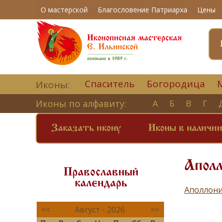
О мастерской
Благословение Патриарха
Цены
Спаситель
Богородица
Иконы:
Иконы по алфавиту:
А
Б
В
Г
Заказать икону
Иконы в наличи
Аполл
Православный
календарь
Аполлони
<<
Август - 2026
>>