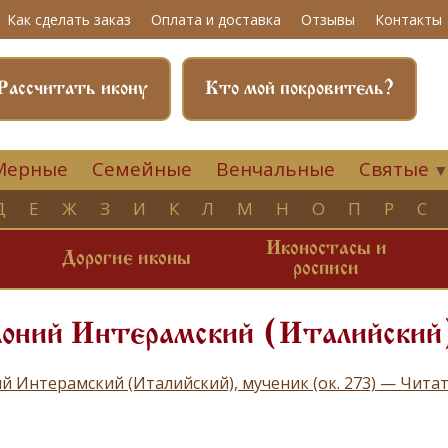
Как сделать заказ
Оплата и доставка
Отзывы
Контакты
Рассчитать икону
Кто мой покровитель?
Мерные
Семейные
Венчальные
Святые
Д
Е
Ж
З
И
К
Л
М
Н
О
П
Р
С
Иконостасы и
и
Дорогие иконы
росписи
оний Интерамский (Италийский)
й Интерамский (Италийский), мученик (ок. 273) — Чита