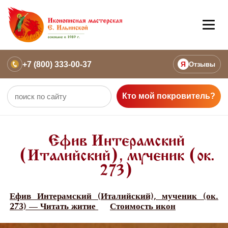
+7 (800) 333-00-37
Я
Отзывы
Кто мой покровитель?
Ефив Интерамский
(Италийский), мученик (ок.
273)
Ефив Интерамский (Италийский), мученик (ок.
273) — Читать житие
Стоимость икон