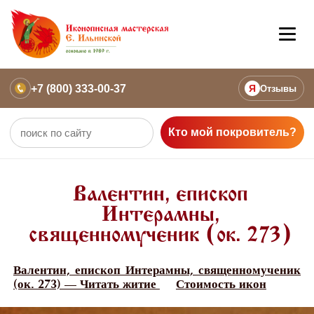
+7 (800) 333-00-37
Я
Отзывы
Кто мой покровитель?
Валентин, епископ
Интерамны,
священномученик (ок. 273)
Валентин, епископ Интерамны, священномученик
(ок. 273) — Читать житие
Стоимость икон