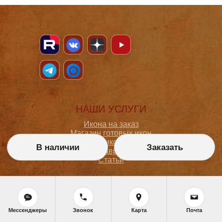
НАШИ УСЛУГИ
Икона на заказ
Магазин готовых икон
Школа иконописи
В наличии
Заказать
Реставрация
Статьи
ПОКУПАТЕЛЮ
О мастерской
Мессенджеры
Звонок
Карта
Почта
Как сделать заказ