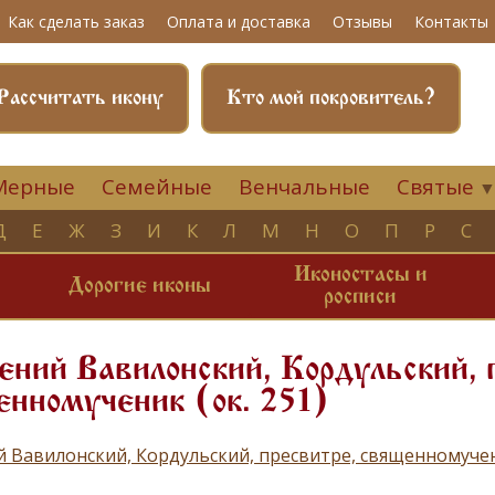
Как сделать заказ
Оплата и доставка
Отзывы
Контакты
Рассчитать икону
Кто мой покровитель?
Мерные
Семейные
Венчальные
Святые
Д
Е
Ж
З
И
К
Л
М
Н
О
П
Р
С
Иконостасы и
и
Дорогие иконы
росписи
ний Вавилонский, Кордульский, 
нномученик (ок. 251)
 Вавилонский, Кордульский, пресвитре, священномучен