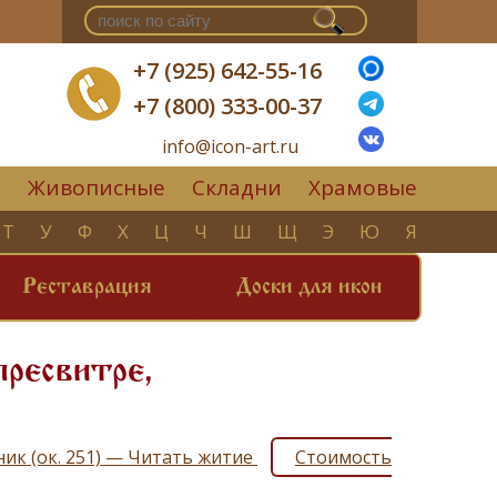
+7 (925) 642-55-16
+7 (800) 333-00-37
info@icon-art.ru
Живописные
Складни
Храмовые
▼
Т
У
Ф
Х
Ц
Ч
Ш
Щ
Э
Ю
Я
Реставрация
Доски для икон
пресвитре,
ик (ок. 251) — Читать житие
Стоимость