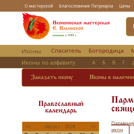
О мастерской
Благословение Патриарха
Цены
Спаситель
Богородица
Иконы:
Иконы по алфавиту:
А
Б
В
Г
Заказать икону
Иконы в наличи
Парме
Православный
свяще
календарь
Пармений
<<
Август - 2026
>>
икон