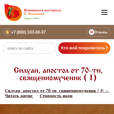
+7 (800) 333-00-37
Я
Отзывы
Кто мой покровитель?
Силуан, апостол от 70-ти,
священномученик ( I)
Силуан, апостол от 70-ти, священномученик ( I) —
Читать житие
Стоимость икон