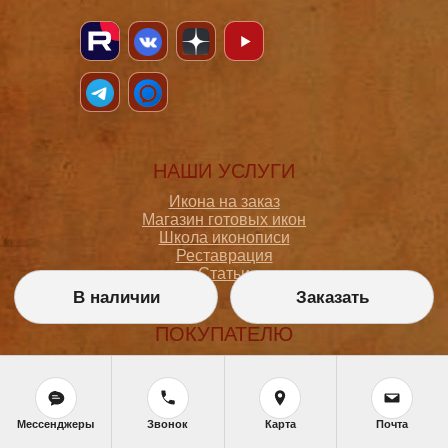
НАШИ УСЛУГИ
Икона на заказ
Магазин готовых икон
Школа иконописи
Реставрация
Статьи
В наличии
Заказать
ПОКУПАТЕЛЮ
О мастерской
Как сделать заказ
Доставка и оплата
Политика конфиденциальности
Мессенджеры
Звонок
Карта
Почта
Согласие на обработку персональных данных