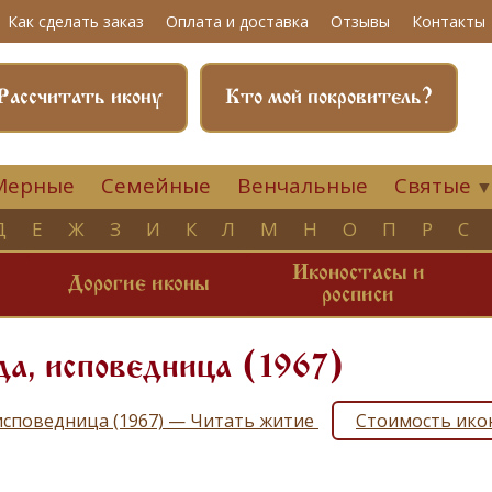
Как сделать заказ
Оплата и доставка
Отзывы
Контакты
Рассчитать икону
Кто мой покровитель?
Мерные
Семейные
Венчальные
Святые
Д
Е
Ж
З
И
К
Л
М
Н
О
П
Р
С
Иконостасы и
и
Дорогие иконы
росписи
а, исповедница (1967)
исповедница (1967) — Читать житие
Стоимость ико