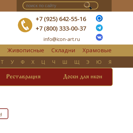
+7 (925) 642-55-16
+7 (800) 333-00-37
info@icon-art.ru
Живописные
Складни
Храмовые
▼
Т
У
Ф
Х
Ц
Ч
Ш
Щ
Э
Ю
Я
Реставрация
Доски для икон
н