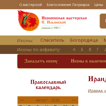
О мастерской
Благословение Патриарха
Цены
Спаситель
Богородица
Иконы:
Иконы по алфавиту:
А
Б
В
Г
Заказать икону
Иконы в наличи
Ираид
Православный
календарь
Ираида, 
<<
Август - 2026
>>