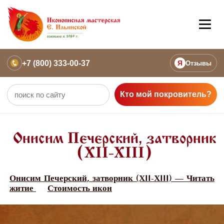
+7 (800) 333-00-37
Я
Отзывы
Кто мой покровитель?
Онисим Печерский, затворник
(ХII-ХIII)
Онисим Печерский, затворник (ХII-ХIII) — Читать
житие
Стоимость икон