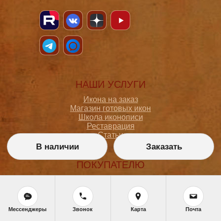
НАШИ УСЛУГИ
Икона на заказ
Магазин готовых икон
Школа иконописи
Реставрация
Статьи
В наличии
Заказать
ПОКУПАТЕЛЮ
О мастерской
Как сделать заказ
Доставка и оплата
Политика конфиденциальности
Мессенджеры
Звонок
Карта
Почта
Согласие на обработку персональных данных