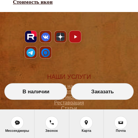
Стоимость икон
НАШИ УСЛУГИ
Икона на заказ
В наличии
Заказать
Магазин готовых икон
Школа иконописи
Реставрация
Статьи
ПОКУПАТЕЛЮ
Мессенджеры
Звонок
Карта
Почта
О мастерской