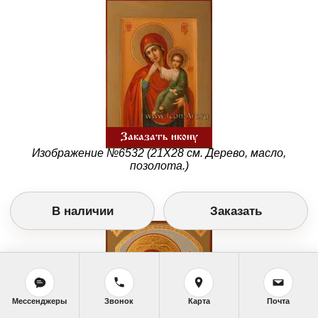
Заказать икону
Изображение №6532 (21Х28 см. Дерево, масло,
позолота.)
В наличии
Заказать
Мессенджеры
Звонок
Карта
Почта