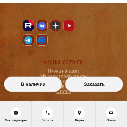
НАШИ УСЛУГИ
Икона на заказ
Магазин готовых икон
Школа иконописи
В наличии
Заказать
Реставрация
Статьи
ПОКУПАТЕЛЮ
О мастерской
Мессенджеры
Звонок
Карта
Почта
Как сделать заказ