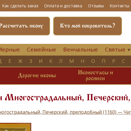
Как сделать заказ
Оплата и доставка
Отзывы
Контакты
Рассчитать икону
Кто мой покровитель?
Мерные
Семейные
Венчальные
Святые
Д
Е
Ж
З
И
К
Л
М
Н
О
П
Р
С
Иконостасы и
и
Дорогие иконы
росписи
 Многострадальный, Печерский,
огострадальный, Печерский, преподобный (1160) — Ч