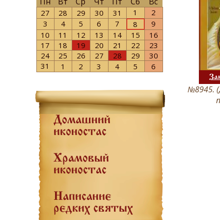
Пн
Вт
Ср
Чт
Пт
Сб
Вс
1
2
27
28
29
30
31
3
4
5
6
7
9
8
10
11
12
13
14
15
16
17
18
19
20
21
22
23
24
25
26
27
28
29
30
31
1
2
3
4
5
6
За
№8945. (
Домашний
иконостас
Храмовый
иконостас
Написание
редких святых