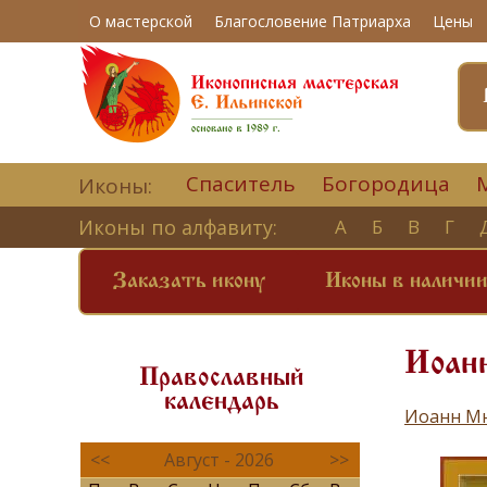
О мастерской
Благословение Патриарха
Цены
Спаситель
Богородица
Иконы:
Иконы по алфавиту:
А
Б
В
Г
Заказать икону
Иконы в наличи
Иоанн
Православный
календарь
Иоанн Мн
<<
Август - 2026
>>