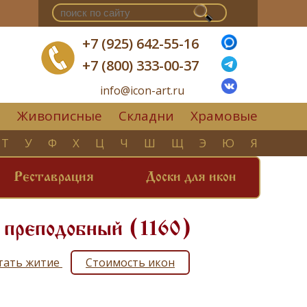
+7 (925) 642-55-16
+7 (800) 333-00-37
info@icon-art.ru
Живописные
Складни
Храмовые
▼
Т
У
Ф
Х
Ц
Ч
Ш
Щ
Э
Ю
Я
Реставрация
Доски для икон
 преподобный (1160)
итать житие
Стоимость икон