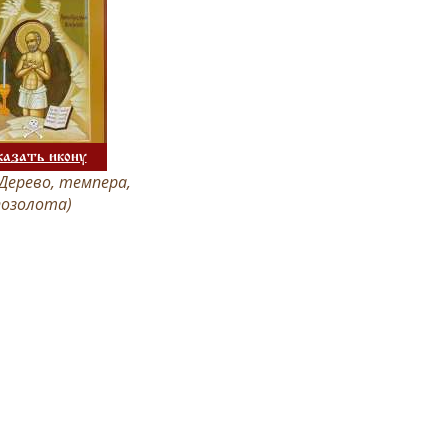
казать икону
Дерево, темпера,
позолота)