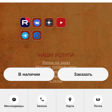
НАШИ УСЛУГИ
Икона на заказ
Магазин готовых икон
Школа иконописи
В наличии
Заказать
Реставрация
Статьи
ПОКУПАТЕЛЮ
О мастерской
Мессенджеры
Звонок
Карта
Почта
Как сделать заказ