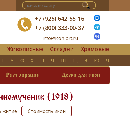
+7 (925) 642-55-16
+7 (800) 333-00-37
info@icon-art.ru
Живописные
Складни
Храмовые
▼
Т
У
Ф
Х
Ц
Ч
Ш
Щ
Э
Ю
Я
Реставрация
Доски для икон
нномученик (1918)
ть житие
Стоимость икон