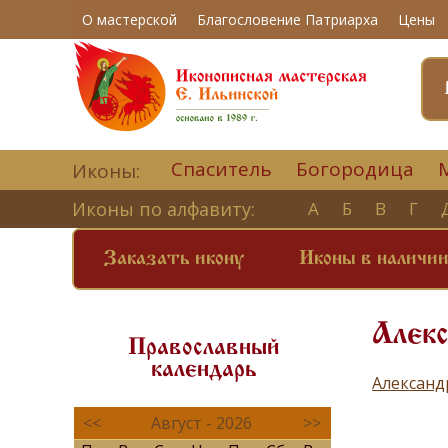
О мастерской
Благословение Патриарха
Цены
Спаситель
Богородица
Иконы:
Иконы по алфавиту:
А
Б
В
Г
Заказать икону
Иконы в наличи
Алекс
Православный
календарь
Александ
<<
Август - 2026
>>