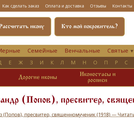
Как сделать заказ
Оплата и доставка
Отзывы
Контакты
Рассчитать икону
Кто мой покровитель?
Мерные
Семейные
Венчальные
Святые
Д
Е
Ж
З
И
К
Л
М
Н
О
П
Р
С
Иконостасы и
и
Дорогие иконы
росписи
андр (Попов), пресвитер, свяще
р (Попов), пресвитер, священномученик (1918) — Чита