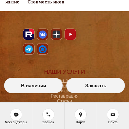
житие
Стоимость икон
НАШИ УСЛУГИ
Икона на заказ
В наличии
Заказать
Магазин готовых икон
Школа иконописи
Реставрация
Статьи
ПОКУПАТЕЛЮ
Мессенджеры
Звонок
Карта
Почта
О мастерской