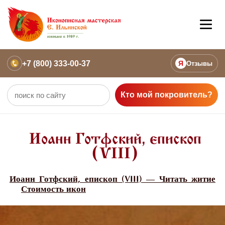
+7 (800) 333-00-37
Я
Отзывы
Кто мой покровитель?
Иоанн Готфский, епископ
(VIII)
Иоанн Готфский, епископ (VIII) — Читать житие
Стоимость икон