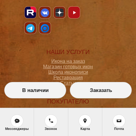
НАШИ УСЛУГИ
Икона на заказ
Магазин готовых икон
Школа иконописи
Реставрация
Статьи
В наличии
Заказать
ПОКУПАТЕЛЮ
О мастерской
Как сделать заказ
Доставка и оплата
Политика конфиденциальности
Мессенджеры
Звонок
Карта
Почта
Согласие на обработку персональных данных