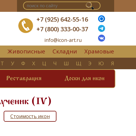
+7 (925) 642-55-16
+7 (800) 333-00-37
info@icon-art.ru
Живописные
Складни
Храмовые
▼
Т
У
Ф
Х
Ц
Ч
Ш
Щ
Э
Ю
Я
Реставрация
Доски для икон
мученик (IV)
Стоимость икон