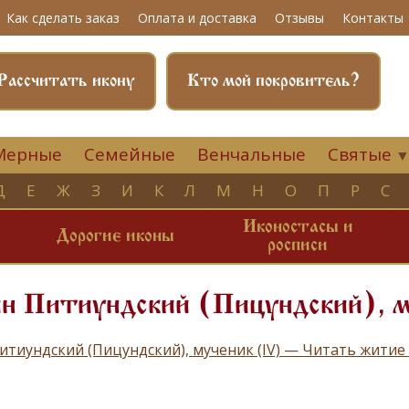
Как сделать заказ
Оплата и доставка
Отзывы
Контакты
Рассчитать икону
Кто мой покровитель?
Мерные
Семейные
Венчальные
Святые
Д
Е
Ж
З
И
К
Л
М
Н
О
П
Р
С
Иконостасы и
и
Дорогие иконы
росписи
ин Питиундский (Пицундский), 
итиундский (Пицундский), мученик (IV) — Читать житие