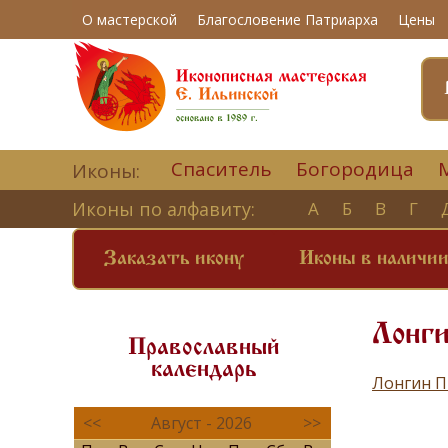
О мастерской
Благословение Патриарха
Цены
Спаситель
Богородица
Иконы:
Иконы по алфавиту:
А
Б
В
Г
Заказать икону
Иконы в наличи
Лонг
Православный
календарь
Лонгин П
<<
Август - 2026
>>