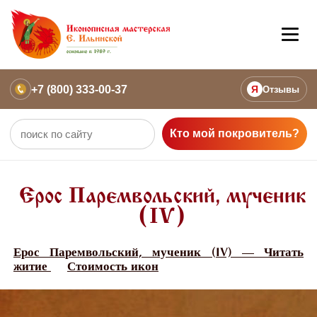
+7 (800) 333-00-37
Я
Отзывы
Кто мой покровитель?
Ерос Паремвольский, мученик
(IV)
Ерос Паремвольский, мученик (IV) — Читать
житие
Стоимость икон