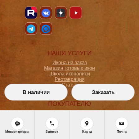
НАШИ УСЛУГИ
Икона на заказ
Магазин готовых икон
Школа иконописи
Реставрация
Статьи
В наличии
Заказать
ПОКУПАТЕЛЮ
О мастерской
Как сделать заказ
Доставка и оплата
Политика конфиденциальности
Мессенджеры
Звонок
Карта
Почта
Согласие на обработку персональных данных