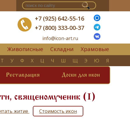
+7 (925) 642-55-16
+7 (800) 333-00-37
info@icon-art.ru
Живописные
Складни
Храмовые
▼
Т
У
Ф
Х
Ц
Ч
Ш
Щ
Э
Ю
Я
Реставрация
Доски для икон
 ти, священомученик (I)
Читать житие
Стоимость икон