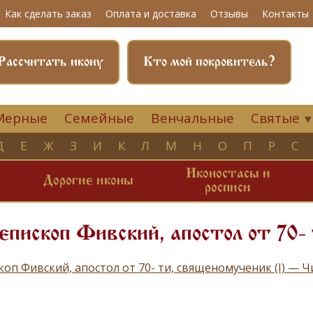
Как сделать заказ
Оплата и доставка
Отзывы
Контакты
Рассчитать икону
Кто мой покровитель?
Мерные
Семейные
Венчальные
Святые
Д
Е
Ж
З
И
К
Л
М
Н
О
П
Р
С
Иконостасы и
и
Дорогие иконы
росписи
епископ Фивский, апостол от 70-
скоп Фивский, апостол от 70- ти, священомученик (I) — 