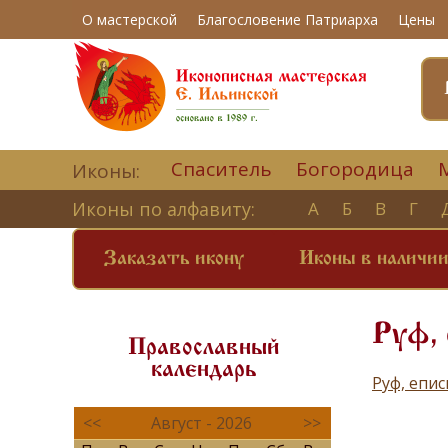
О мастерской
Благословение Патриарха
Цены
Спаситель
Богородица
Иконы:
Иконы по алфавиту:
А
Б
В
Г
Заказать икону
Иконы в наличи
Руф, 
Православный
календарь
Руф, епи
<<
Август - 2026
>>