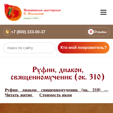
+7 (800) 333-00-37
Я
Отзывы
Кто мой покровитель?
Руфин, диакон,
священномученик (ок. 310)
Руфин, диакон, священномученик (ок. 310) —
Читать житие
Стоимость икон