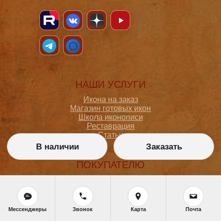
НАШИ УСЛУГИ
Икона на заказ
Магазин готовых икон
Школа иконописи
Реставрация
Статьи
В наличии
Заказать
ПОКУПАТЕЛЮ
О мастерской
Как сделать заказ
Доставка и оплата
Политика конфиденциальности
Мессенджеры
Звонок
Карта
Почта
Согласие на обработку персональных данных