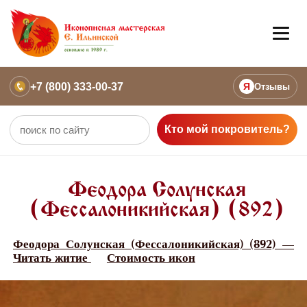
+7 (800) 333-00-37
Я
Отзывы
Кто мой покровитель?
Феодора Солунская
(Фессалоникийская) (892)
Феодора Солунская (Фессалоникийская) (892) —
Читать житие
Стоимость икон