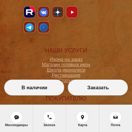
НАШИ УСЛУГИ
Икона на заказ
Магазин готовых икон
Школа иконописи
Реставрация
Статьи
В наличии
Заказать
ПОКУПАТЕЛЮ
О мастерской
Как сделать заказ
Доставка и оплата
Политика конфиденциальности
Мессенджеры
Звонок
Карта
Почта
Согласие на обработку персональных данных