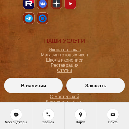
НАШИ УСЛУГИ
Икона на заказ
Магазин готовых икон
Школа иконописи
Реставрация
Статьи
В наличии
Заказать
ПОКУПАТЕЛЮ
О мастерской
Как сделать заказ
Доставка и оплата
Политика конфиденциальности
Согласие на обработку персональных данных
Политика обработки персональных данных
Мессенджеры
Звонок
Карта
Почта
Задать вопрос