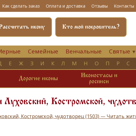
Как сделать заказ
Оплата и доставка
Отзывы
Контакты
Рассчитать икону
Кто мой покровитель?
Мерные
Семейные
Венчальные
Святые
Д
Е
Ж
З
И
К
Л
М
Н
О
П
Р
С
Иконостасы и
и
Дорогие иконы
росписи
 Луховский, Костромской, чудот
ховский, Костромской, чудотворец (1503) — Читать жи