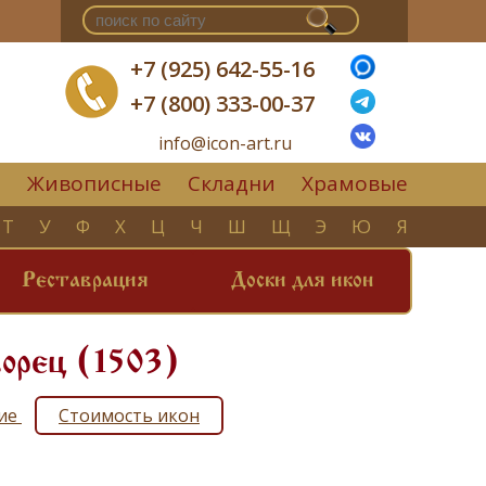
+7 (925) 642-55-16
+7 (800) 333-00-37
info@icon-art.ru
Живописные
Складни
Храмовые
▼
Т
У
Ф
Х
Ц
Ч
Ш
Щ
Э
Ю
Я
Реставрация
Доски для икон
ворец (1503)
тие
Стоимость икон