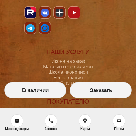
НАШИ УСЛУГИ
Икона на заказ
Магазин готовых икон
Школа иконописи
Реставрация
Статьи
В наличии
Заказать
ПОКУПАТЕЛЮ
О мастерской
Как сделать заказ
Доставка и оплата
Политика конфиденциальности
Мессенджеры
Звонок
Карта
Почта
Согласие на обработку персональных данных