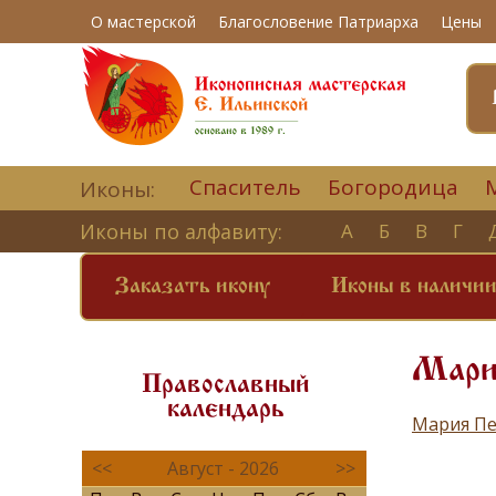
О мастерской
Благословение Патриарха
Цены
Спаситель
Богородица
Иконы:
Иконы по алфавиту:
А
Б
В
Г
Заказать икону
Иконы в наличи
Мари
Православный
календарь
Мария Пе
<<
Август - 2026
>>