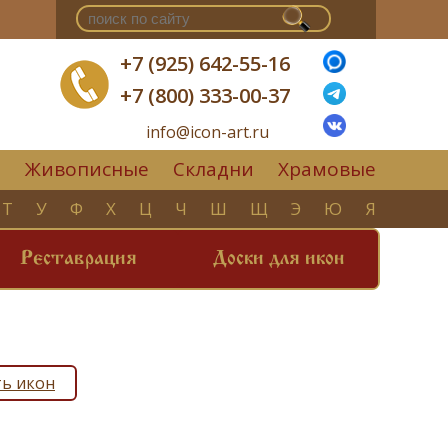
+7 (925) 642-55-16
+7 (800) 333-00-37
info@icon-art.ru
Живописные
Складни
Храмовые
▼
Т
У
Ф
Х
Ц
Ч
Ш
Щ
Э
Ю
Я
Реставрация
Доски для икон
ь икон