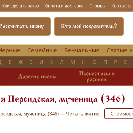
Как сделать заказ
Оплата и доставка
Отзывы
Контакты
Рассчитать икону
Кто мой покровитель?
Мерные
Семейные
Венчальные
Святые
Д
Е
Ж
З
И
К
Л
М
Н
О
П
Р
С
Иконостасы и
и
Дорогие иконы
росписи
я Персидская, мученица (346)
рсидская, мученица (346) — Читать житие
Стоимост