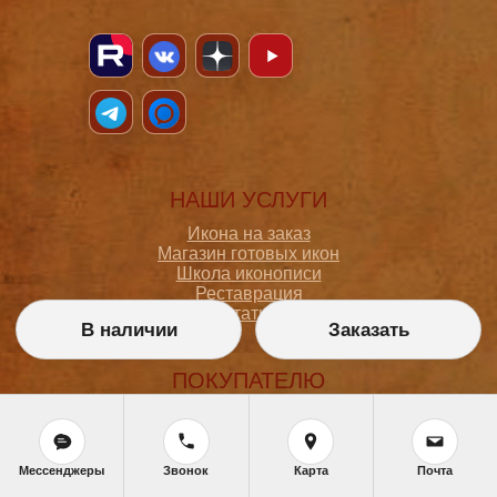
НАШИ УСЛУГИ
Икона на заказ
Магазин готовых икон
Школа иконописи
Реставрация
Статьи
В наличии
Заказать
ПОКУПАТЕЛЮ
О мастерской
Как сделать заказ
Доставка и оплата
Мессенджеры
Звонок
Карта
Почта
Политика конфиденциальности
Согласие на обработку персональных данных