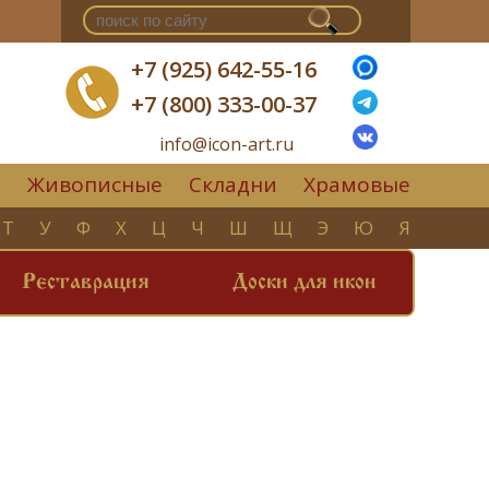
+7 (925) 642-55-16
+7 (800) 333-00-37
info@icon-art.ru
Живописные
Складни
Храмовые
▼
Т
У
Ф
Х
Ц
Ч
Ш
Щ
Э
Ю
Я
Реставрация
Доски для икон