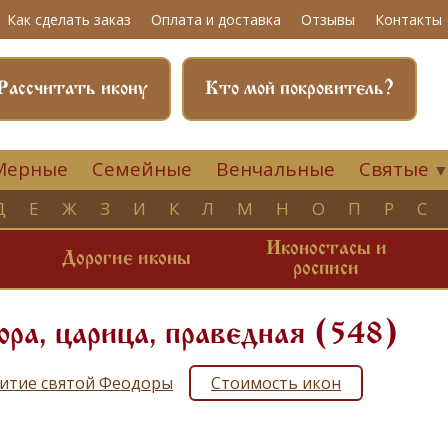
Как сделать заказ
Оплата и доставка
Отзывы
Контакты
Рассчитать икону
Кто мой покровитель?
Мерные
Семейные
Венчальные
Святые
Д
Е
Ж
З
И
К
Л
М
Н
О
П
Р
С
Иконостасы и
и
Дорогие иконы
росписи
ра, царица, праведная (548)
итие святой Феодоры
Стоимость икон