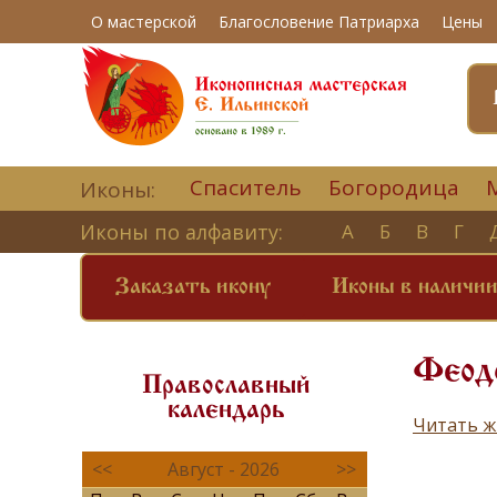
О мастерской
Благословение Патриарха
Цены
Спаситель
Богородица
Иконы:
Иконы по алфавиту:
А
Б
В
Г
Заказать икону
Иконы в наличи
Феодо
Православный
календарь
Читать ж
<<
Август - 2026
>>