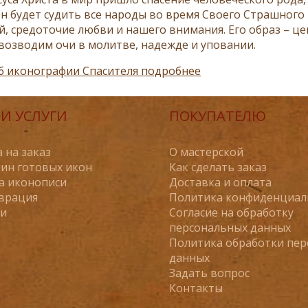
н будет судить все народы во время Своего Страшного
й, средоточие любви и нашего внимания. Его образ – ц
возводим очи в молитве, надежде и уповании.
б иконографии Спасителя подробнее
И УСЛУГИ
ПОКУПАТЕЛЮ
 на заказ
О мастерской
ин готовых икон
Как сделать заказ
а иконописи
Доставка и оплата
врация
Политика конфиденциал
ьи
Согласие на обработку
персональных данных
Политика обработки пе
данных
Задать вопрос
Контакты