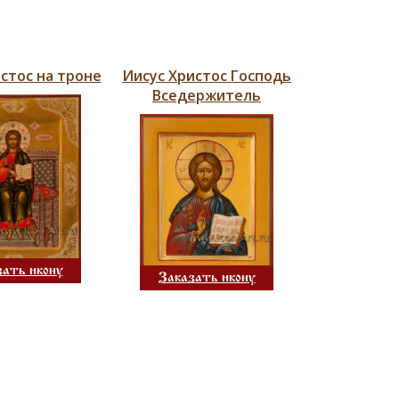
стос на троне
Иисус Христос Господь
Вседержитель
зать икону
Заказать икону