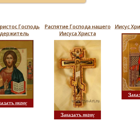
Христос Господь
Распятие Господа нашего
Иисус Хри
едержитель
Иисуса Христа
Зака
казать икону
Заказать икону