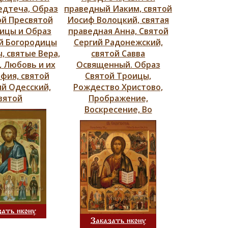
едтеча, Образ
праведный Иаким, святой
ой Пресвятой
Иосиф Волоцкий, святая
ицы и Образ
праведная Анна, Святой
й Богородицы
Сергий Радонежский,
, святые Вера,
святой Савва
 Любовь и их
Освященный. Образ
фия, святой
Святой Троицы,
й Одесский,
Рождество Христово,
вятой
Прображение,
Воскресение, Во
зать икону
Заказать икону