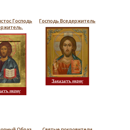
истос Господь
Господь Вседержитель
ержитель.
Заказать икону
зать икону
ворный Образ
Святые покровители