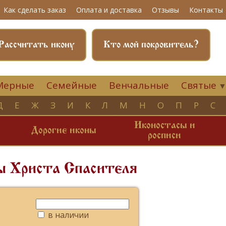
Как сделать заказ
Оплата и доставка
Отзывы
Контакты
Рассчитать икону
Кто мой покровитель?
Мерные
Семейные
Венчальные
Святые
Д
Е
Ж
З
И
К
Л
М
Н
О
П
Р
С
Иконостасы и
и
Дорогие иконы
росписи
ы Христа Спасителя
в наличии