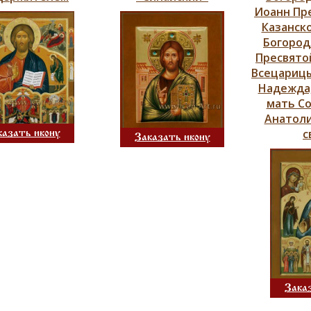
Иоанн Пр
Казанск
Богород
Пресвято
Всецарицы
Надежда,
мать Со
Анатоли
с
казать икону
Заказать икону
Зака