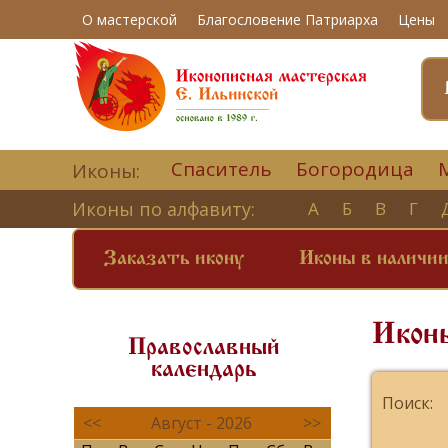
О мастерской
Благословение Патриарха
Цены
Спаситель
Богородица
Иконы:
Иконы по алфавиту:
А
Б
В
Г
Заказать икону
Иконы в наличи
Икон
Православный
календарь
Поиск:
<<
Август - 2026
>>