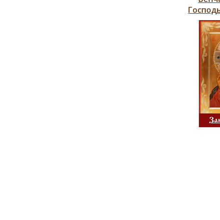
Господ
За