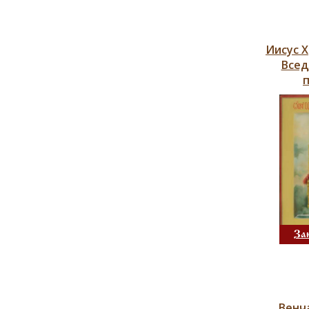
Иисус 
Всед
За
Венч