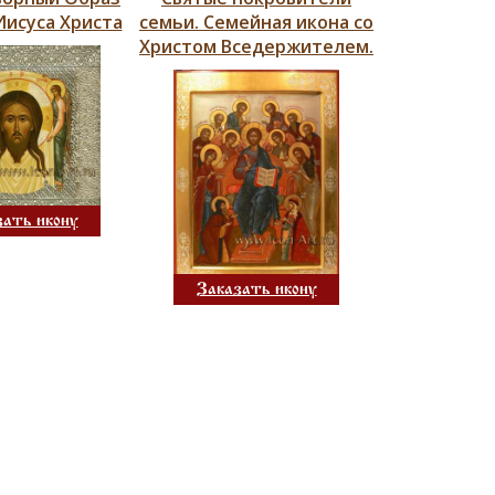
Иисуса Христа
семьи. Семейная икона со
Христом Вседержителем.
зать икону
Заказать икону