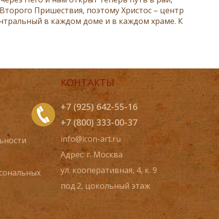
 Второго Пришествия, поэтому Христос – центр
ентральный в каждом доме и в каждом храме. К
КОНТАКТЫ
+7 (925) 642-55-16
+7 (800) 333-00-37
info@icon-art.ru
ьности
Адрес: г. Москва
ул. кооперативная, 4, к. 9
рсональных
под.2, цокольный этаж