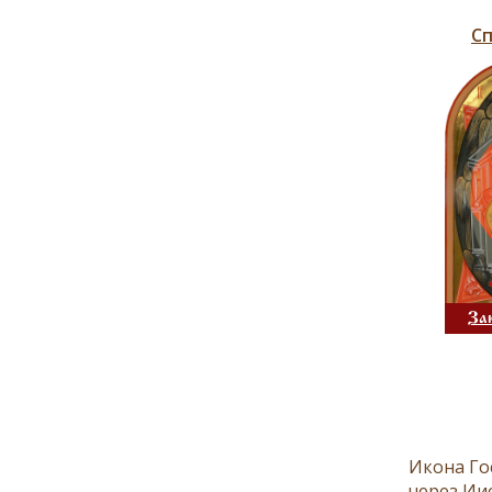
Сп
За
Икона Го
через Иис