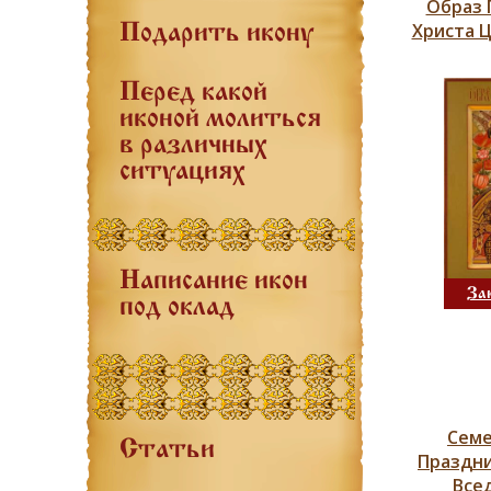
Образ 
Христа 
Подарить икону
Перед какой
иконой молиться
в различных
ситуациях
Написание икон
За
под оклад
Семе
Статьи
Праздни
Все