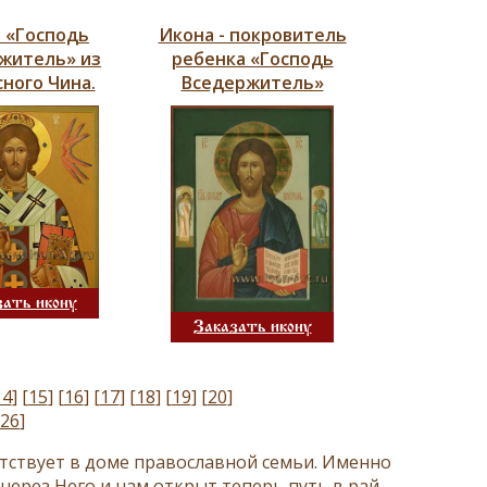
 «Господь
Икона - покровитель
житель» из
ребенка «Господь
ного Чина.
Вседержитель»
зать икону
Заказать икону
14
]
[
15
]
[
16
]
[
17
]
[
18
]
[
19
]
[
20
]
26
]
утствует в доме православной семьи. Именно
через Него и нам открыт теперь путь в рай,