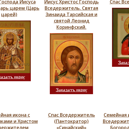
Господа Иисуса
Иисус Христос Господь
Спас Вс
Царь царем (Царь
Вседержитель. Святая
царей)
Зинаида Тарсийская и
святой Леонид
Коринфский.
Зака
казать икону
Заказать икону
йная икона с
Спас Вседержитель
Семейная 
ками и Христом
(Пантократор)
Вседержит
держителем
«Синайский»
Богород