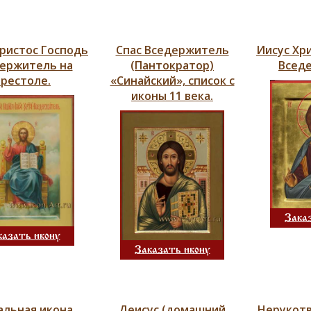
Христос Господь
Спас Вседержитель
Иисус Хр
ержитель на
(Пантократор)
Всед
престоле.
«Синайский», список с
иконы 11 века.
Зака
казать икону
Заказать икону
альная икона.
Деисус (домашний
Нерукот