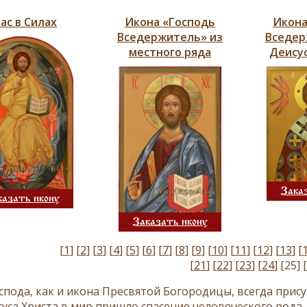
ас в Силах
Икона «Господь
Икона
Вседержитель» из
Вседер
местного ряда
Деисус
Зака
казать икону
Заказать икону
[
1
]
[
2
]
[
3
]
[
4
]
[
5
]
[
6
]
[
7
]
[
8
]
[
9
]
[
10
]
[
11
]
[
12
]
[
13
]
[
[
21
]
[
22
]
[
23
]
[
24
]
[25]
[
спода, как и икона Пресвятой Богородицы, всегда прис
уса Христа в мир пришло спасение человеческого рода, 