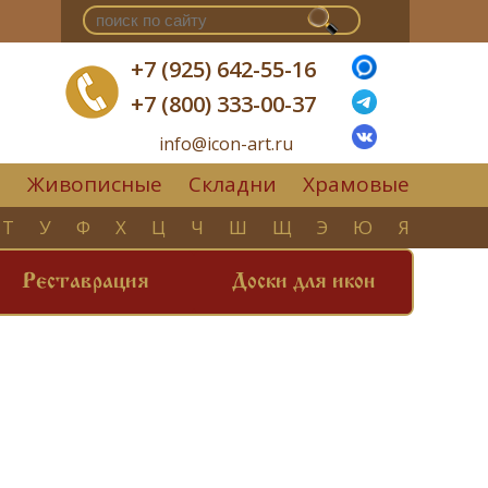
+7 (925) 642-55-16
+7 (800) 333-00-37
info@icon-art.ru
Живописные
Складни
Храмовые
▼
Т
У
Ф
Х
Ц
Ч
Ш
Щ
Э
Ю
Я
Реставрация
Доски для икон