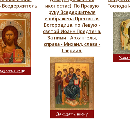
ь Вседержитель
иконостас). По Правую
Господа 
руку Вседержителя
изображена Пресвятая
Богородица, по Левую -
святой Иоанн Предтеча.
За ними - Архангелы,
справа - Михаил, слева -
Гавриил.
Зака
казать икону
Заказать икону