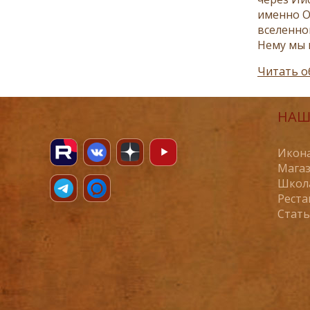
именно О
вселенно
Нему мы 
Читать о
НАШ
Икона
Магаз
Школ
Реста
Стат