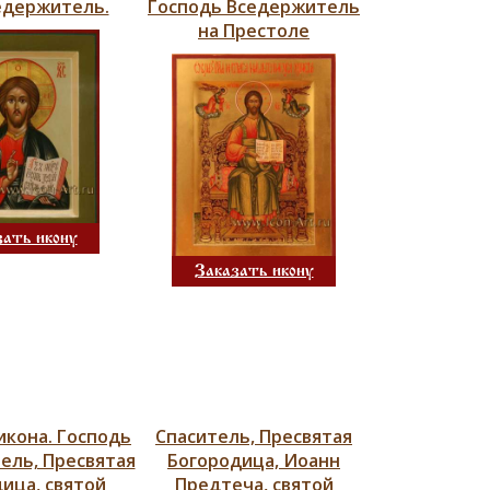
едержитель.
Господь Вседержитель
на Престоле
зать икону
Заказать икону
икона. Господь
Спаситель, Пресвятая
ель, Пресвятая
Богородица, Иоанн
ица, святой
Предтеча, святой