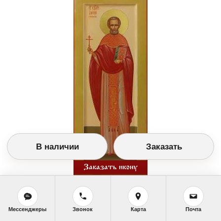
В наличии
Заказать
Заказать икону
№8916. (Дерево, темпера, позолота)
Мессенджеры
Звонок
Карта
Почта