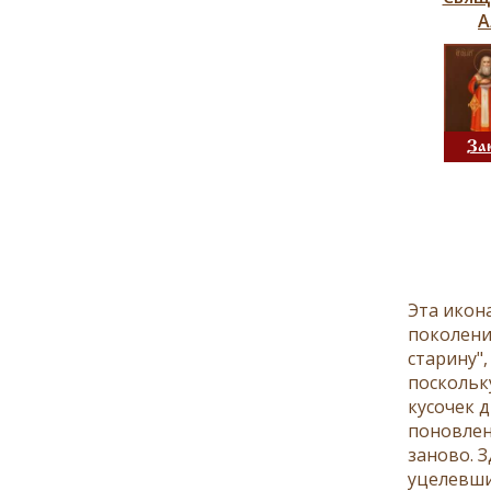
А
За
Эта икон
поколени
старину"
поскольк
кусочек д
поновлен
заново. 
уцелевши