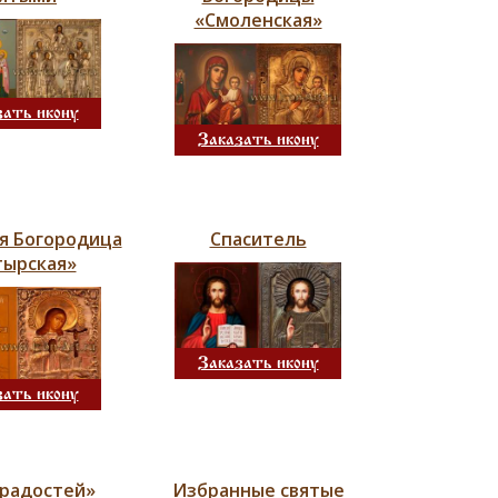
«Смоленская»
зать икону
Заказать икону
я Богородица
Спаситель
тырская»
Заказать икону
зать икону
 радостей»
Избранные святые