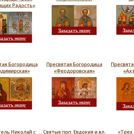
ящих Радость»
Зака
Заказать икону
казать икону
тая Богородица
Пресвятая Богородица
Пресвята
адимирская»
«Феодоровская»
«Ах
Заказать икону
казать икону
Зака
ель Николай с
Святые прп. Евдокия и вл.
«Трех