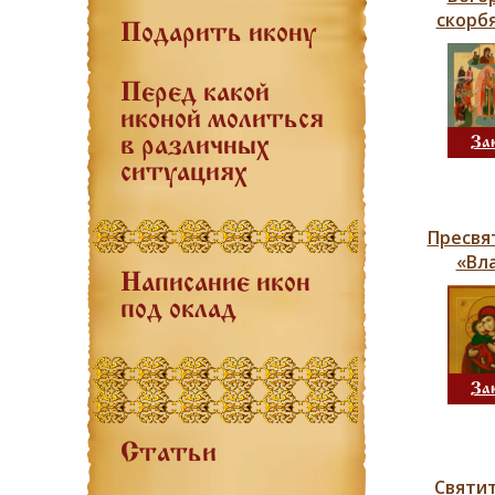
скорб
Подарить икону
Перед какой
иконой молиться
в различных
За
ситуациях
Пресвя
«Вл
Написание икон
под оклад
За
Статьи
Святит