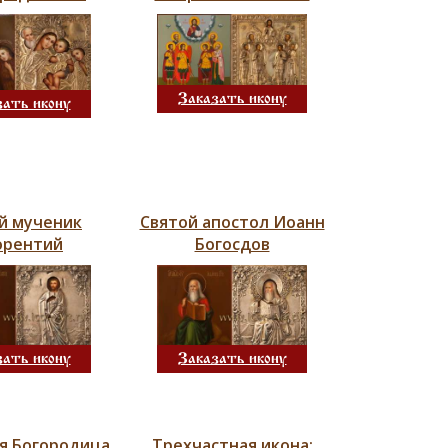
Заказать икону
зать икону
й мученик
Святой апостол Иоанн
орентий
Богосдов
Заказать икону
зать икону
я Богородица
Трехчастная икона: