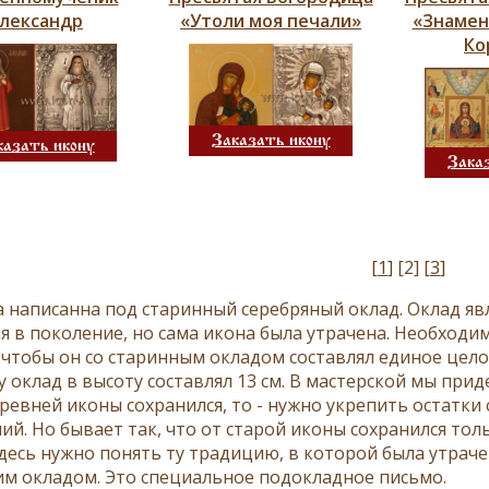
лександр
«Утоли моя печали»
«Знамен
Ко
Заказать икону
казать икону
Зака
[
1
]
[2]
[
3
]
а написанна под старинный серебряный оклад. Оклад яв
я в поколение, но сама икона была утрачена. Необходим
, чтобы он со старинным окладом составлял единое цел
у оклад в высоту составлял 13 см. В мастерской мы при
ревней иконы сохранился, то - нужно укрепить остатки 
ий. Но бывает так, что от старой иконы сохранился тол
Здесь нужно понять ту традицию, в которой была утраче
м окладом. Это специальное подокладное письмо.