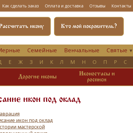
Как сделать заказ
Оплата и доставка
Отзывы
Контакты
Рассчитать икону
Кто мой покровитель?
Мерные
Семейные
Венчальные
Святые
Д
Е
Ж
З
И
К
Л
М
Н
О
П
Р
С
Иконостасы и
и
Дорогие иконы
росписи
ание икон под оклад
таврация
сание икон под оклад
стории мастерской