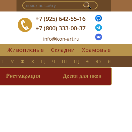
+7 (925) 642-55-16
+7 (800) 333-00-37
info@icon-art.ru
Живописные
Складни
Храмовые
▼
Т
У
Ф
Х
Ц
Ч
Ш
Щ
Э
Ю
Я
Реставрация
Доски для икон