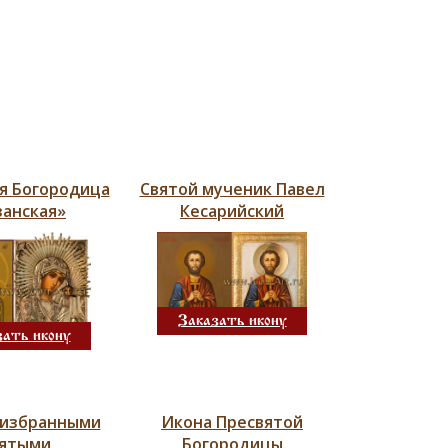
я Богородица
Святой мученик Павел
занская»
Кесарийский
Заказать икону
зать икону
 избранными
Икона Пресвятой
вятыми
Богородицы