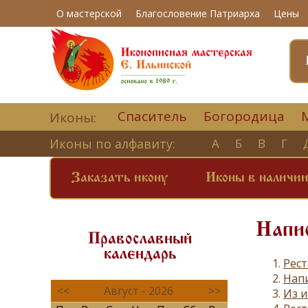
О мастерской
Благословение Патриарха
Цены
Спаситель
Богородица
Иконы:
Иконы по алфавиту:
А
Б
В
Г
Заказать икону
Иконы в наличи
Напис
Православный
календарь
Рес
Напи
<<
Август - 2026
>>
Из и