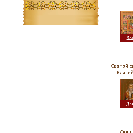
За
Святой 
Власий
За
Свящ