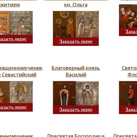
житием
кн. Ольга
Зака
казать икону
Заказать икону
священномученик
Благоверный князь
Свято
 Севастийский
Василий
Фл
казать икону
Заказать икону
Зака
енномученик
Пресвятая Богородица
Пресвята