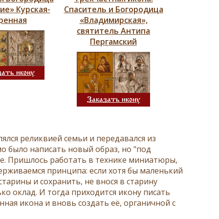
ие» Курская-
Спаситель и Богородица
ренная
«Владимирская»,
святитель Антипа
Пергамский
зать икону
Заказать икону
лялся реликвией семьи и передавался из
о было написать новый образ, но "под
ое. Пришлось работать в технике миниатюры,
держиваемся принципа: если хотя бы маленький
старины и сохранить, не внося в старину
ько оклад. И тогда приходится икону писать
нная икона и вновь создать её, органичной с