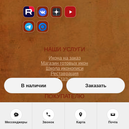
НАШИ УСЛУГИ
Икона на заказ
Магазин готовых икон
Школа иконописи
Реставрация
Статьи
В наличии
Заказать
ПОКУПАТЕЛЮ
О мастерской
Как сделать заказ
Доставка и оплата
Политика конфиденциальности
Мессенджеры
Звонок
Карта
Почта
Согласие на обработку персональных данных