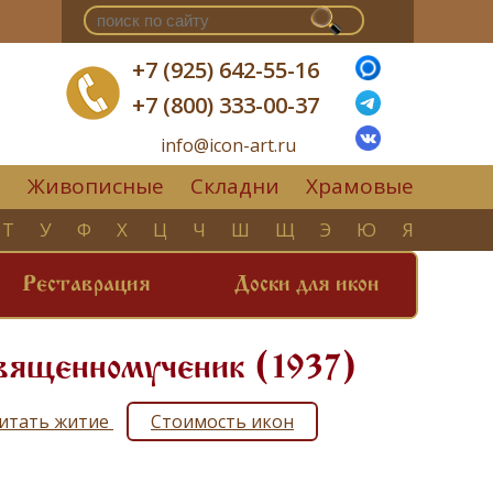
+7 (925) 642-55-16
+7 (800) 333-00-37
info@icon-art.ru
Живописные
Складни
Храмовые
▼
Т
У
Ф
Х
Ц
Ч
Ш
Щ
Э
Ю
Я
Реставрация
Доски для икон
священномученик (1937)
Читать житие
Стоимость икон