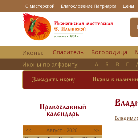
О мастерской
Благословение Патриарха
Цены
Спаситель
Богородица
Иконы:
Иконы по алфавиту:
А
Б
В
Г
Заказать икону
Иконы в наличи
Влади
Православный
календарь
Владимир
<<
Август - 2026
>>