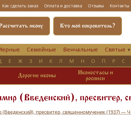
Как сделать заказ
Оплата и доставка
Отзывы
Контакты
Рассчитать икону
Кто мой покровитель?
Мерные
Семейные
Венчальные
Святые
Д
Е
Ж
З
И
К
Л
М
Н
О
П
Р
С
Иконостасы и
и
Дорогие иконы
росписи
мир (Введенский), пресвитер, 
 (Введенский), пресвитер, священномученик (1937) — 