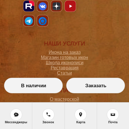
НАШИ УСЛУГИ
Икона на заказ
Магазин готовых икон
Школа иконописи
Реставрация
Статьи
В наличии
Заказать
ПОКУПАТЕЛЮ
О мастерской
Как сделать заказ
Доставка и оплата
Политика конфиденциальности
Согласие на обработку персональных данных
Мессенджеры
Звонок
Карта
Почта
Политика обработки персональных данных