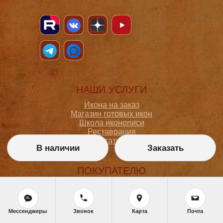
НАШИ УСЛУГИ
Икона на заказ
Магазин готовых икон
Школа иконописи
Реставрация
Статьи
В наличии
Заказать
ПОКУПАТЕЛЮ
О мастерской
Как сделать заказ
Доставка и оплата
Мессенджеры
Звонок
Карта
Почта
Политика конфиденциальности
Согласие на обработку персональных данных